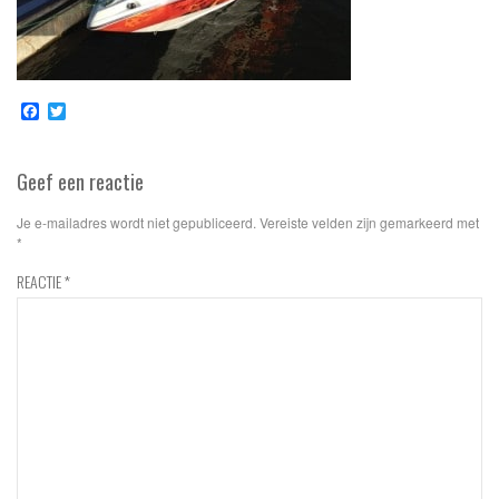
Facebook
Twitter
Geef een reactie
Je e-mailadres wordt niet gepubliceerd.
Vereiste velden zijn gemarkeerd met
*
REACTIE
*