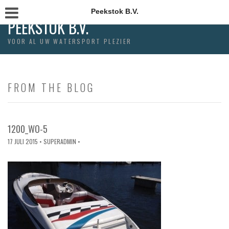
Peekstok B.V.
PEEKSTOK B.V.
VOOR AL UW WATERSPORT PLEZIER
FROM THE BLOG
1200_WO-5
17 JULI 2015
• SUPERADMIN •