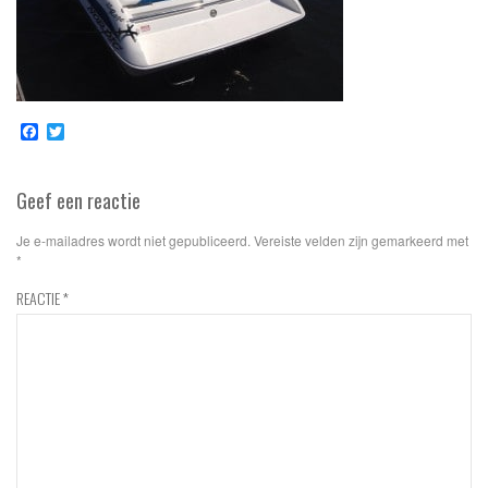
Facebook
Twitter
Geef een reactie
Je e-mailadres wordt niet gepubliceerd.
Vereiste velden zijn gemarkeerd met
*
REACTIE
*