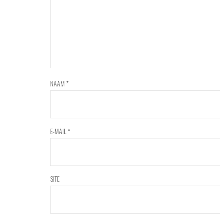
NAAM
*
E-MAIL
*
SITE