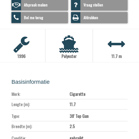
Afspraak maken
Vraag stellen
Bel me terug
Afdrukken
1996
Polyester
11.7 m
Basisinformatie
Merk:
Cigarette
Lengte (m):
11.7
Type:
38' Top Gun
Breedte (m):
2.5
Conditie:
gebruikt