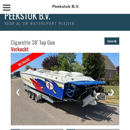
Peekstok B.V.
PEEKSTOK B.V.
VOOR AL UW WATERSPORT PLEZIER
Cigarette 38' Top Gun
Delen
Verkocht
Verkocht
❮
❯